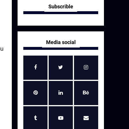
Subscrible
Media social
lu