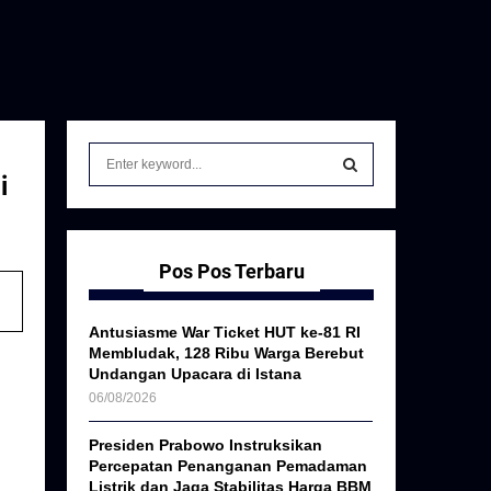
S
e
i
a
S
r
c
E
h
Pos Pos Terbaru
f
A
o
Antusiasme War Ticket HUT ke-81 RI
r
R
Membludak, 128 Ribu Warga Berebut
:
Undangan Upacara di Istana
C
06/08/2026
H
Presiden Prabowo Instruksikan
Percepatan Penanganan Pemadaman
Listrik dan Jaga Stabilitas Harga BBM