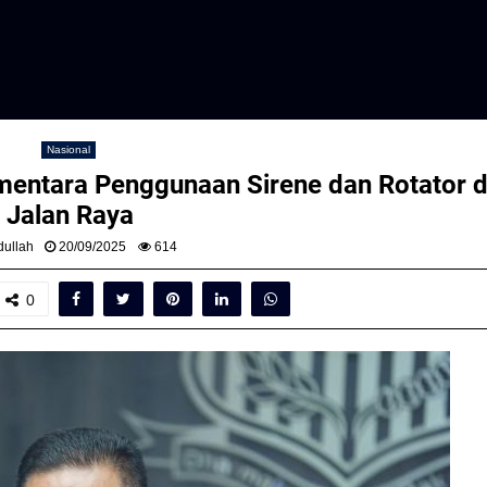
Nasional
mentara Penggunaan Sirene dan Rotator d
Jalan Raya
ullah
20/09/2025
614
0