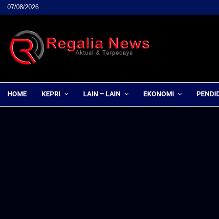
07/08/2026
HOME
KEPRI
LAIN – LAIN
EKONOMI
PENDI