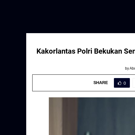
Kakorlantas Polri Bekukan Se
by
Abd
SHARE
0