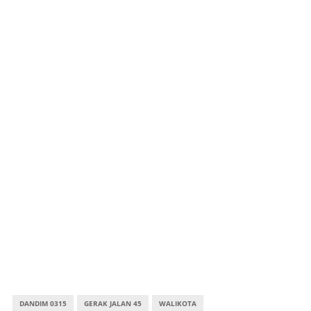
DANDIM 0315
GERAK JALAN 45
WALIKOTA