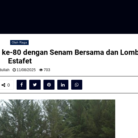
Olah Raga
I ke-80 dengan Senam Bersama dan Lom
Estafet
ullah
11/08/2025
703
0