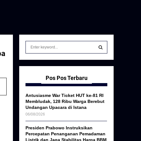
S
e
ba
a
S
r
c
E
h
Pos Pos Terbaru
f
A
o
Antusiasme War Ticket HUT ke-81 RI
r
R
Membludak, 128 Ribu Warga Berebut
:
Undangan Upacara di Istana
C
06/08/2026
H
Presiden Prabowo Instruksikan
Percepatan Penanganan Pemadaman
Listrik dan Jaga Stabilitas Harga BBM