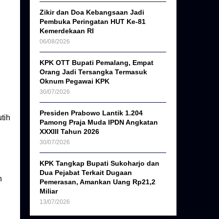
Zikir dan Doa Kebangsaan Jadi
Pembuka Peringatan HUT Ke-81
Kemerdekaan RI
06/08/2026
KPK OTT Bupati Pemalang, Empat
Orang Jadi Tersangka Termasuk
Oknum Pegawai KPK
30/07/2026
Presiden Prabowo Lantik 1.204
tih
Pamong Praja Muda IPDN Angkatan
XXXIII Tahun 2026
30/07/2026
KPK Tangkap Bupati Sukoharjo dan
Dua Pejabat Terkait Dugaan
n
Pemerasan, Amankan Uang Rp21,2
Miliar
13/07/2026