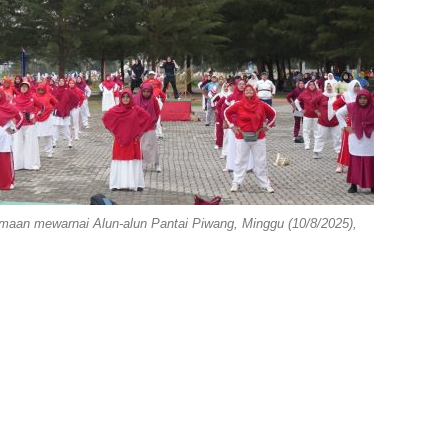
aan mewarnai Alun-alun Pantai Piwang, Minggu (10/8/2025),