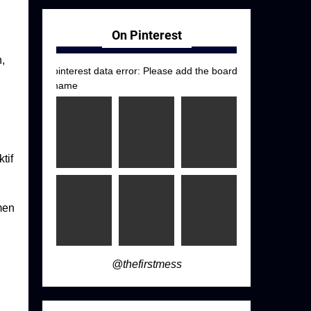
On Pinterest
,
pinterest data error: Please add the board
name
tif
men
@thefirstmess