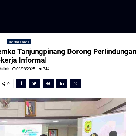
Tanjungpinang
emko Tanjungpinang Dorong Perlindunga
kerja Informal
ullah
08/08/2025
744
0