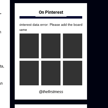
On Pinterest
”
pinterest data error: Please add the board
name
n
ta,
an
@thefirstmess