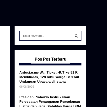
S
e
n
a
S
r
c
E
h
Pos Pos Terbaru
f
A
o
Antusiasme War Ticket HUT ke-81 RI
r
R
Membludak, 128 Ribu Warga Berebut
:
Undangan Upacara di Istana
C
06/08/2026
H
Presiden Prabowo Instruksikan
Percepatan Penanganan Pemadaman
Listrik dan Jaga Stabilitas Harga BBM