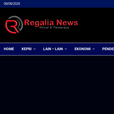
09/08/2026
HOME
KEPRI
LAIN – LAIN
EKONOMI
PENDI