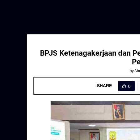
BPJS Ketenagakerjaan dan P
Pe
by
Abd
SHARE
0