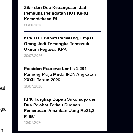
Zikir dan Doa Kebangsaan Jadi
Pembuka Peringatan HUT Ke-81
Kemerdekaan RI
06/08/2026
KPK OTT Bupati Pemalang, Empat
Orang Jadi Tersangka Termasuk
Oknum Pegawai KPK
30/07/2026
Presiden Prabowo Lantik 1.204
Pamong Praja Muda IPDN Angkatan
XXXIII Tahun 2026
30/07/2026
wat
KPK Tangkap Bupati Sukoharjo dan
Dua Pejabat Terkait Dugaan
gga
Pemerasan, Amankan Uang Rp21,2
Miliar
13/07/2026
an