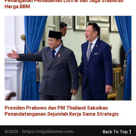
Penanganan Pemadaman Listrik dan Jaga Stabilitas
Harga BBM
Presiden Prabowo dan PM Thailand Saksikan
Penandatanganan Sejumlah Kerja Sama Strategis
@2025 - https://regalianews.com.
Back To Top