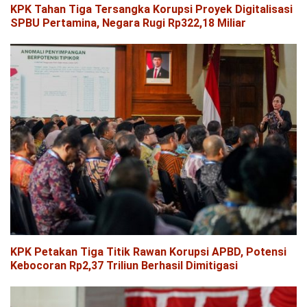
KPK Tahan Tiga Tersangka Korupsi Proyek Digitalisasi
SPBU Pertamina, Negara Rugi Rp322,18 Miliar
KPK Petakan Tiga Titik Rawan Korupsi APBD, Potensi
Kebocoran Rp2,37 Triliun Berhasil Dimitigasi