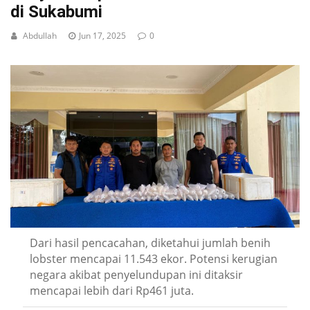
di Sukabumi
Abdullah
Jun 17, 2025
0
Dari hasil pencacahan, diketahui jumlah benih
lobster mencapai 11.543 ekor. Potensi kerugian
negara akibat penyelundupan ini ditaksir
mencapai lebih dari Rp461 juta.