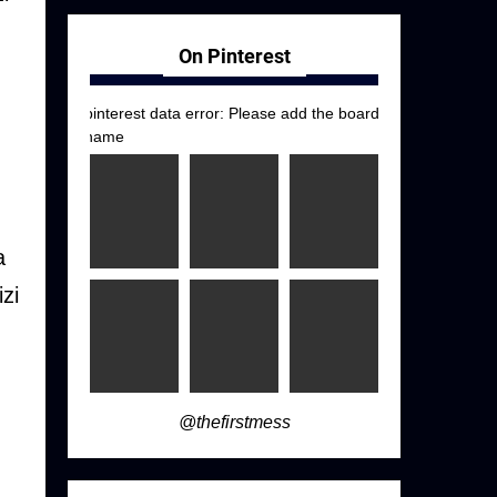
On Pinterest
pinterest data error: Please add the board
name
a
zi
@thefirstmess