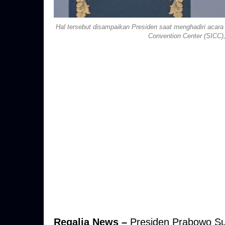
Hal tersebut disampaikan Presiden saat menghadiri acara B
Convention Center (SICC),
Regalia News –
Presiden Prabowo Su