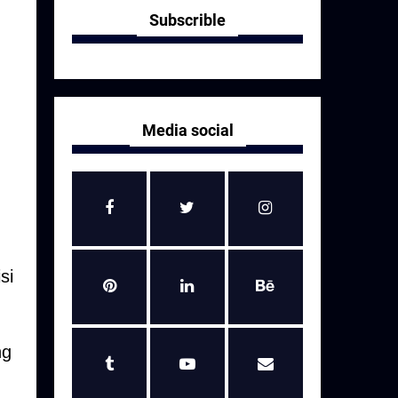
Subscrible
Media social
si
ng