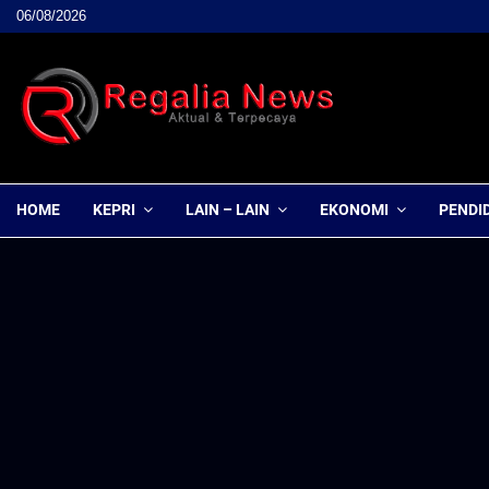
06/08/2026
HOME
KEPRI
LAIN – LAIN
EKONOMI
PENDI