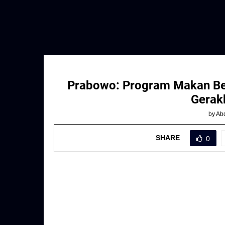
Prabowo: Program Makan Berg
Gerak
by
Abd
SHARE
0