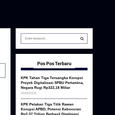
S
e
a
S
r
c
E
h
Pos Pos Terbaru
f
A
o
KPK Tahan Tiga Tersangka Korupsi
r
R
Proyek Digitalisasi SPBU Pertamina,
:
Negara Rugi Rp322,18 Miliar
C
06/08/2026
H
KPK Petakan Tiga Titik Rawan
Korupsi APBD, Potensi Kebocoran
Rp2,37 Triliun Berhasil Dimitigasi