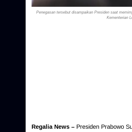
Penegasan tersebut disampaikan Presiden saat memimpi
Kementerian Lu
Regalia News –
Presiden Prabowo Su