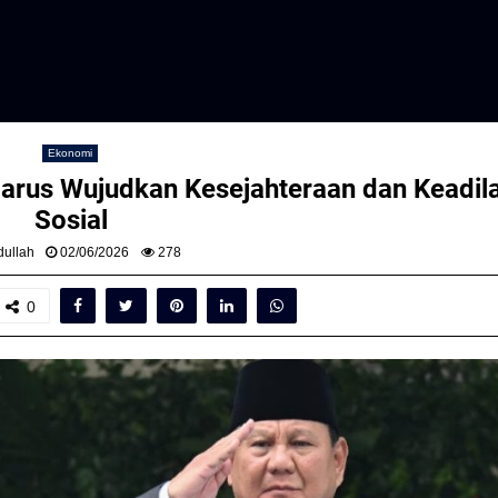
Ekonomi
arus Wujudkan Kesejahteraan dan Keadil
Sosial
ullah
02/06/2026
278
0