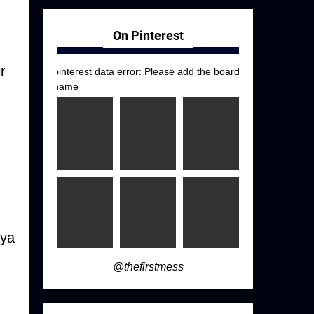
On Pinterest
r
pinterest data error: Please add the board
name
aya
@thefirstmess