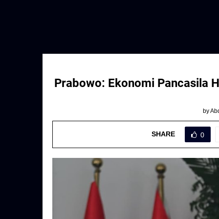
Prabowo: Ekonomi Pancasila H
by
Abd
SHARE
0