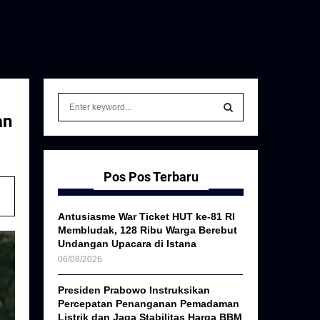
S
e
an
a
S
r
c
E
h
Pos Pos Terbaru
f
A
o
Antusiasme War Ticket HUT ke-81 RI
r
R
Membludak, 128 Ribu Warga Berebut
:
Undangan Upacara di Istana
C
06/08/2026
H
Presiden Prabowo Instruksikan
Percepatan Penanganan Pemadaman
Listrik dan Jaga Stabilitas Harga BBM