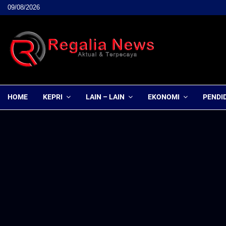
09/08/2026
HOME
KEPRI
LAIN – LAIN
EKONOMI
PENDI