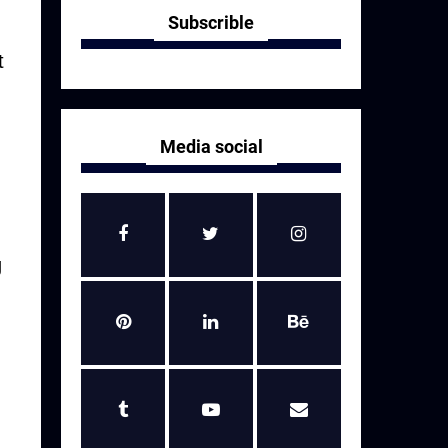
Subscrible
t
Media social
g