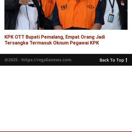
KPK OTT Bupati Pemalang, Empat Orang Jadi
Tersangka Termasuk Oknum Pegawai KPK
@2025 - https://regalianews.com.
Back To Top