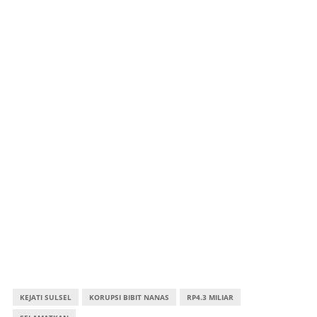
KEJATI SULSEL
KORUPSI BIBIT NANAS
RP4.3 MILIAR