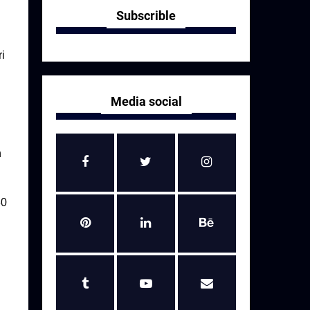
Subscrible
i
Media social
n
30