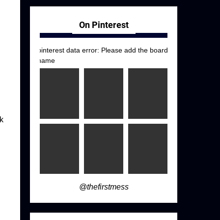
On Pinterest
pinterest data error: Please add the board
name
k
@thefirstmess