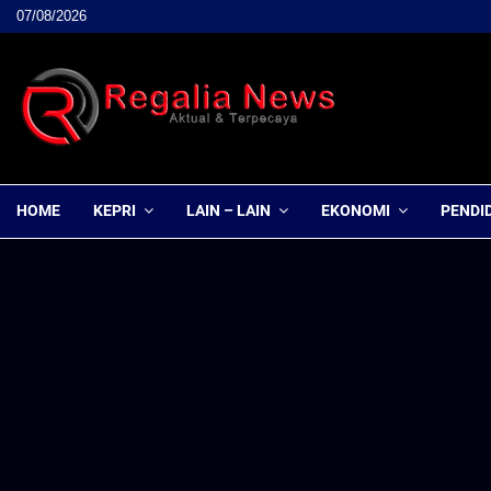
07/08/2026
HOME
KEPRI
LAIN – LAIN
EKONOMI
PENDI