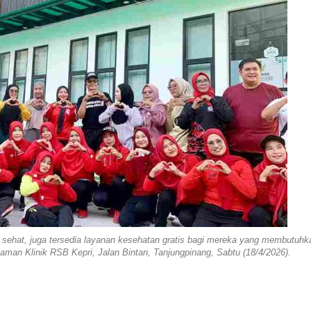
sehat, juga tersedia layanan kesehatan gratis bagi mereka yang membutuhk
aman Klinik RSB Kepri, Jalan Bintan, Tanjungpinang, Sabtu (18/4/2026).