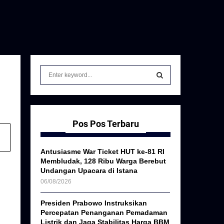
S
e
a
S
r
c
E
h
Pos Pos Terbaru
f
A
o
Antusiasme War Ticket HUT ke-81 RI
r
R
Membludak, 128 Ribu Warga Berebut
:
Undangan Upacara di Istana
C
06/08/2026
H
Presiden Prabowo Instruksikan
Percepatan Penanganan Pemadaman
Listrik dan Jaga Stabilitas Harga BBM