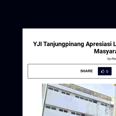
YJI Tanjungpinang Apresiasi 
Masyar
by
Abd
SHARE
0