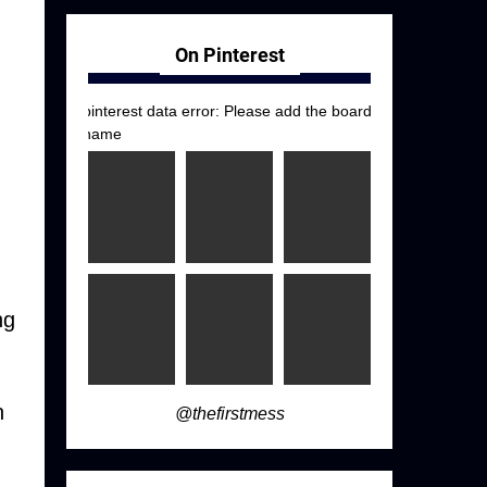
On Pinterest
pinterest data error: Please add the board
name
ng
n
@thefirstmess