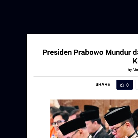
Presiden Prabowo Mundur da
K
by
Abd
SHARE
0