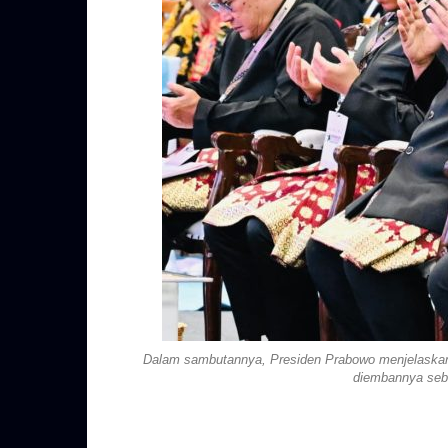
Dalam sambutannya, Presiden Prabowo menjelaskan b
diembannya seba