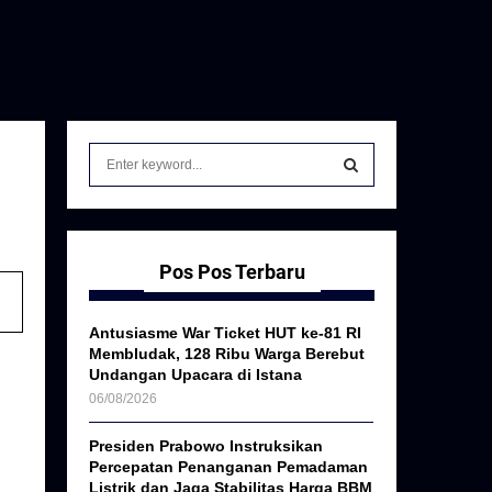
S
e
a
S
r
c
E
h
Pos Pos Terbaru
f
A
o
Antusiasme War Ticket HUT ke-81 RI
r
R
Membludak, 128 Ribu Warga Berebut
:
Undangan Upacara di Istana
C
06/08/2026
H
Presiden Prabowo Instruksikan
Percepatan Penanganan Pemadaman
Listrik dan Jaga Stabilitas Harga BBM