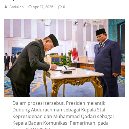
Abdullah
Apr 27, 2026
0
Dalam prosesi tersebut, Presiden melantik
Dudung Abdurachman sebagai Kepala Staf
Kepresidenan dan Muhammad Qodari sebagai
Kepala Badan Komunikasi Pemerintah. pada