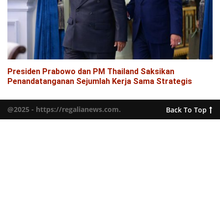
Presiden Prabowo dan PM Thailand Saksikan
Penandatanganan Sejumlah Kerja Sama Strategis
@2025 - https://regalianews.com.
Back To Top