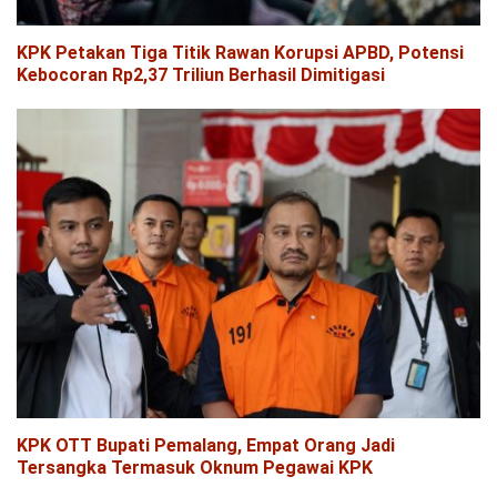
KPK Petakan Tiga Titik Rawan Korupsi APBD, Potensi
Kebocoran Rp2,37 Triliun Berhasil Dimitigasi
KPK OTT Bupati Pemalang, Empat Orang Jadi
Tersangka Termasuk Oknum Pegawai KPK