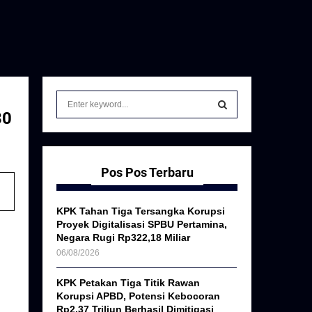
S
e
30
a
S
r
c
E
h
Pos Pos Terbaru
f
A
o
KPK Tahan Tiga Tersangka Korupsi
r
R
Proyek Digitalisasi SPBU Pertamina,
:
Negara Rugi Rp322,18 Miliar
C
06/08/2026
H
KPK Petakan Tiga Titik Rawan
Korupsi APBD, Potensi Kebocoran
Rp2,37 Triliun Berhasil Dimitigasi