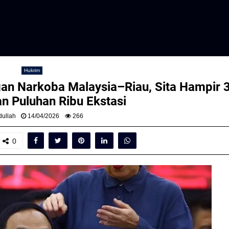
Hukrim
gan Narkoba Malaysia–Riau, Sita Hampir 
n Puluhan Ribu Ekstasi
ullah
14/04/2026
266
0