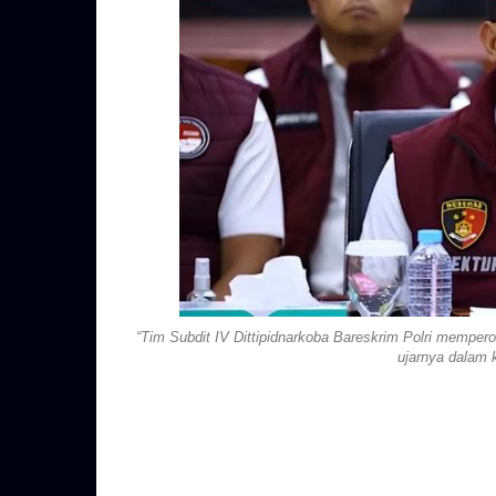
“Tim Subdit IV Dittipidnarkoba Bareskrim Polri mempero
ujarnya dalam k