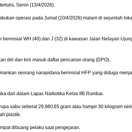
ertulis, Senin (13/4/2026).
lakukan operasi pada Jumat (10/4/2026) malam di sejumlah loka
r berinisial WH (40) dan J (32) di kawasan Jalan Nelayan Ujun
kan diri dan kini masuk daftar pencarian orang (DPO).
amankan seorang narapidana berinisial HFP yang diduga menja
ka dari dalam Lapas Narkotika Kelas IIB Rumbai.
pa sabu seberat 29.980,65 gram atau hampir 30 kilogram sert
h plastik.
empat dibuang pelaku saat pengejaran.