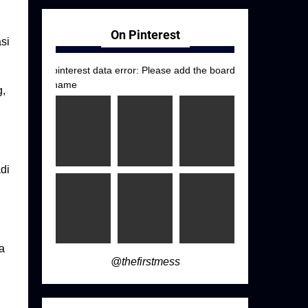
On Pinterest
si
pinterest data error: Please add the board
name
g,
di
a
@thefirstmess