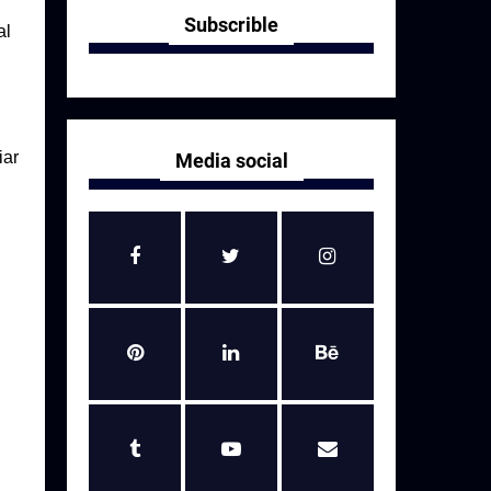
Subscrible
al
iar
Media social