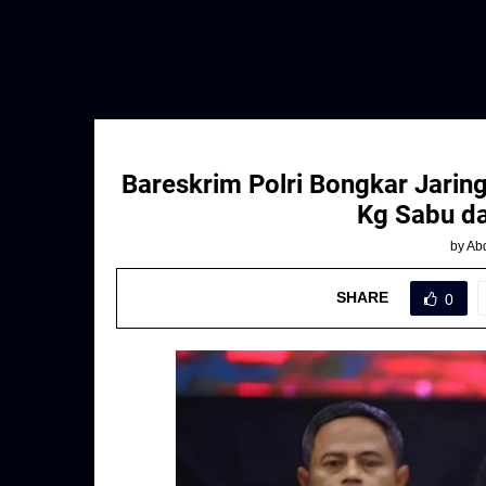
Bareskrim Polri Bongkar Jarin
Kg Sabu da
by
Abd
SHARE
0