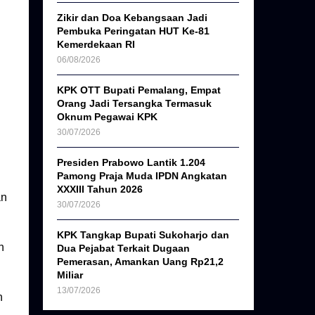
Zikir dan Doa Kebangsaan Jadi
Pembuka Peringatan HUT Ke-81
Kemerdekaan RI
06/08/2026
KPK OTT Bupati Pemalang, Empat
Orang Jadi Tersangka Termasuk
Oknum Pegawai KPK
30/07/2026
Presiden Prabowo Lantik 1.204
Pamong Praja Muda IPDN Angkatan
XXXIII Tahun 2026
an
30/07/2026
KPK Tangkap Bupati Sukoharjo dan
h
Dua Pejabat Terkait Dugaan
Pemerasan, Amankan Uang Rp21,2
Miliar
13/07/2026
n