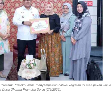
 Yuniarni Pustoko Weni, menyampaikan bahwa kegiatan ini merupakan wujud
lai Dasa Dharma Pramuka.Senin (2/3/2026).