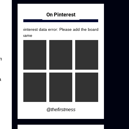
.
On Pinterest
pinterest data error: Please add the board
name
n
a
@thefirstmess