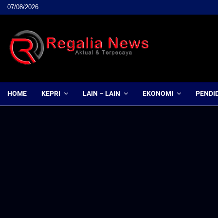
07/08/2026
HOME
KEPRI
LAIN – LAIN
EKONOMI
PENDI