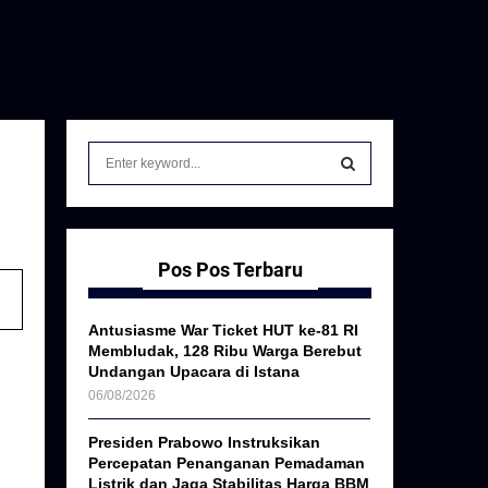
S
e
a
S
r
c
E
h
Pos Pos Terbaru
f
A
o
Antusiasme War Ticket HUT ke-81 RI
r
R
Membludak, 128 Ribu Warga Berebut
:
Undangan Upacara di Istana
C
06/08/2026
H
Presiden Prabowo Instruksikan
Percepatan Penanganan Pemadaman
Listrik dan Jaga Stabilitas Harga BBM