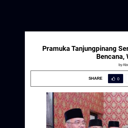
Pramuka Tanjungpinang Ser
Bencana, W
by
Abd
SHARE
0