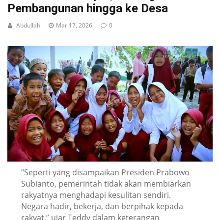
Pembangunan hingga ke Desa
Abdullah
Mar 17, 2026
0
“Seperti yang disampaikan Presiden Prabowo
Subianto, pemerintah tidak akan membiarkan
rakyatnya menghadapi kesulitan sendiri.
Negara hadir, bekerja, dan berpihak kepada
rakyat,” ujar Teddy dalam keterangan