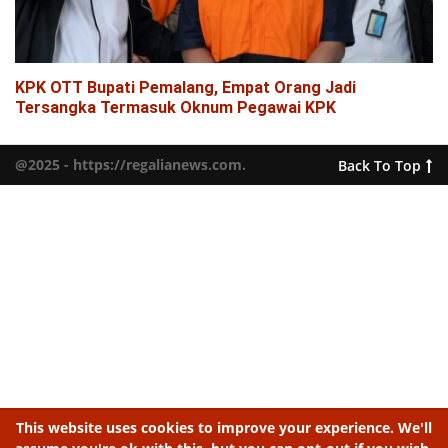
KPK OTT Bupati Pemalang, Empat Orang Jadi
Tersangka Termasuk Oknum Pegawai KPK
@2025 - https://regalianews.com.
Back To Top
This website uses cookies to improve your experience. We'll