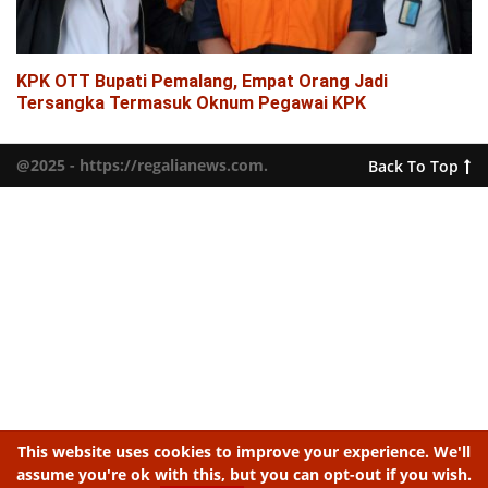
KPK OTT Bupati Pemalang, Empat Orang Jadi
Tersangka Termasuk Oknum Pegawai KPK
@2025 - https://regalianews.com.
Back To Top
This website uses cookies to improve your experience. We'll
assume you're ok with this, but you can opt-out if you wish.