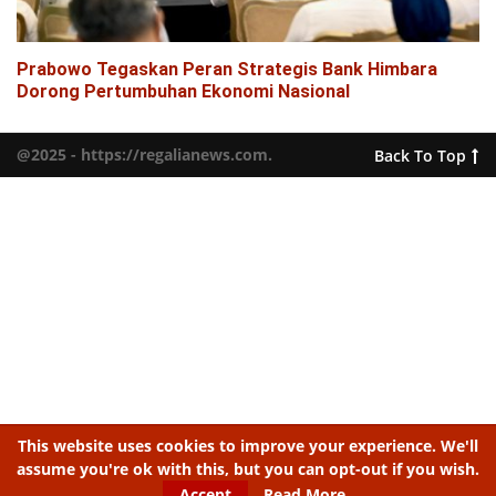
Prabowo Tegaskan Peran Strategis Bank Himbara
Dorong Pertumbuhan Ekonomi Nasional
@2025 - https://regalianews.com.
Back To Top
This website uses cookies to improve your experience. We'll
assume you're ok with this, but you can opt-out if you wish.
Accept
Read More