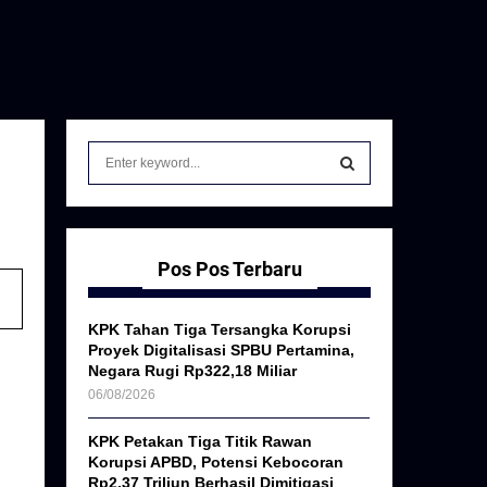
S
e
a
S
r
c
E
h
Pos Pos Terbaru
f
A
o
KPK Tahan Tiga Tersangka Korupsi
r
R
Proyek Digitalisasi SPBU Pertamina,
:
Negara Rugi Rp322,18 Miliar
C
06/08/2026
H
KPK Petakan Tiga Titik Rawan
Korupsi APBD, Potensi Kebocoran
Rp2,37 Triliun Berhasil Dimitigasi