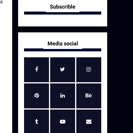
ga
Subscrible
Media social