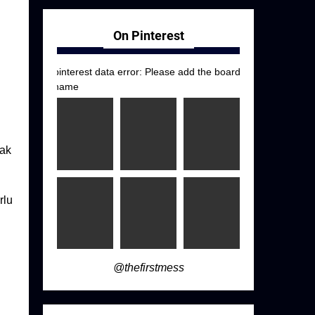
On Pinterest
pinterest data error: Please add the board
name
dak
rlu
@thefirstmess