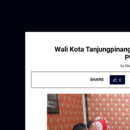
Wali Kota Tanjungpinan
P
by
Abd
SHARE
0