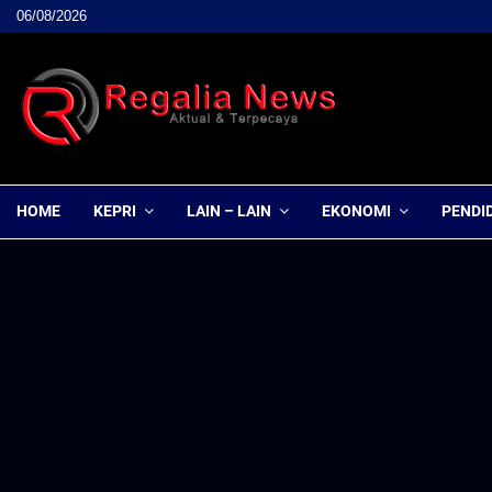
06/08/2026
HOME
KEPRI
LAIN – LAIN
EKONOMI
PENDI