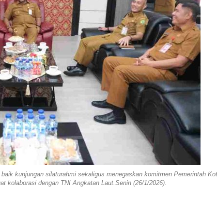
baik kunjungan silaturahmi sekaligus menegaskan komitmen Pemerintah Ko
t kolaborasi dengan TNI Angkatan Laut.Senin (26/1/2026).