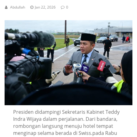
Abdullah
Jan 22, 2026
0
Presiden didampingi Sekretaris Kabinet Teddy
Indra Wijaya dalam perjalanan. Dari bandara,
rombongan langsung menuju hotel tempat
menginap selama berada di Swiss.pada Rabu