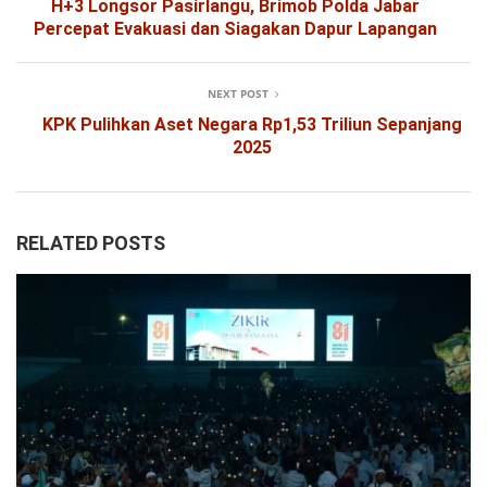
H+3 Longsor Pasirlangu, Brimob Polda Jabar
Percepat Evakuasi dan Siagakan Dapur Lapangan
NEXT POST
KPK Pulihkan Aset Negara Rp1,53 Triliun Sepanjang
2025
RELATED POSTS