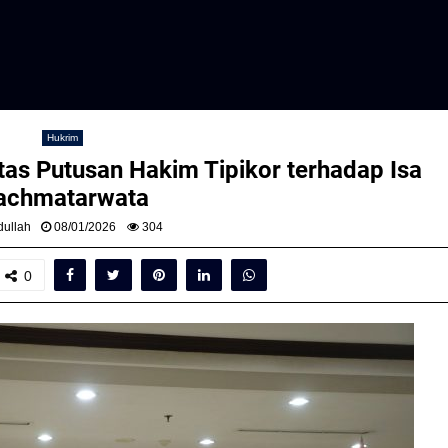
Hukrim
atas Putusan Hakim Tipikor terhadap Isa
achmatarwata
ullah
08/01/2026
304
0