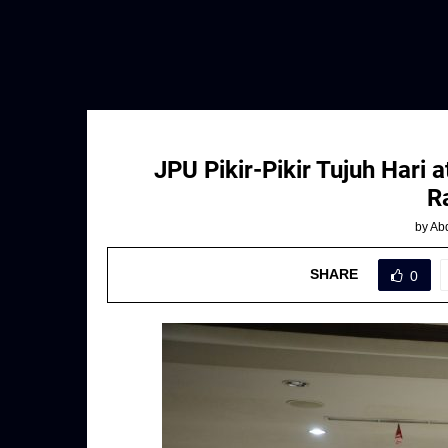
JPU Pikir-Pikir Tujuh Hari 
R
by
Abd
SHARE
0