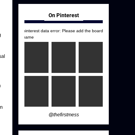
h
On Pinterest
pinterest data error: Please add the board
g
name
sal
)
an
@thefirstmess