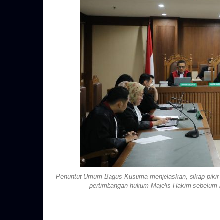
Penuntut Umum Bagus Kusuma menjelaskan, sikap pikir-
pertimbangan hukum Majelis Hakim sebelum 