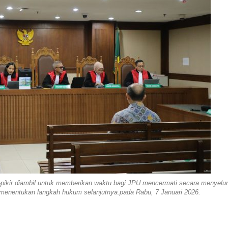
pikir diambil untuk memberikan waktu bagi JPU mencermati secara menyelu
menentukan langkah hukum selanjutnya.pada Rabu, 7 Januari 2026.