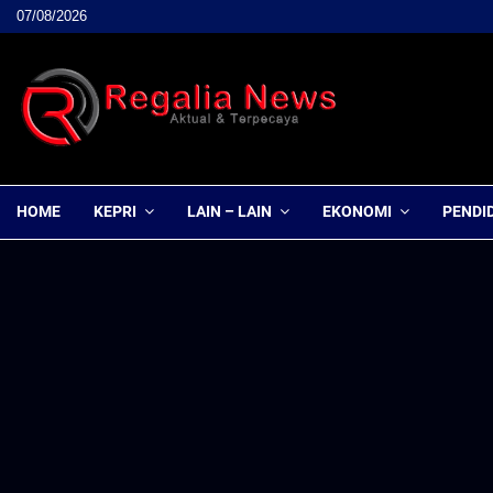
07/08/2026
HOME
KEPRI
LAIN – LAIN
EKONOMI
PENDI