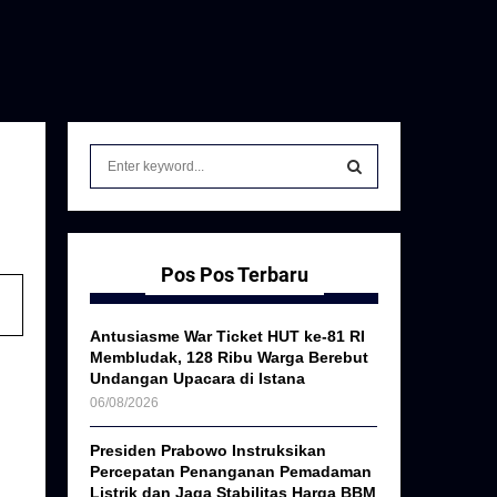
S
e
a
S
r
c
E
h
Pos Pos Terbaru
f
A
o
Antusiasme War Ticket HUT ke-81 RI
r
R
Membludak, 128 Ribu Warga Berebut
:
Undangan Upacara di Istana
C
06/08/2026
H
Presiden Prabowo Instruksikan
Percepatan Penanganan Pemadaman
Listrik dan Jaga Stabilitas Harga BBM