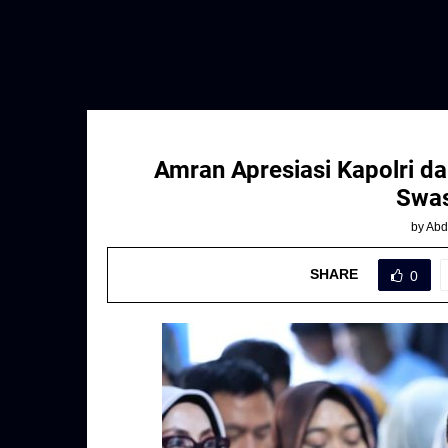
Amran Apresiasi Kapolri d
Swa
by
Abd
SHARE
0