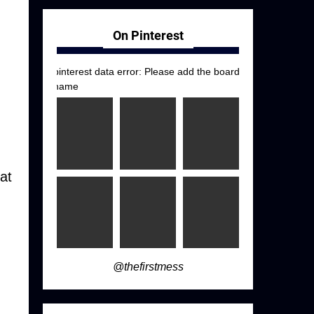
On Pinterest
pinterest data error: Please add the board
name
at
@thefirstmess