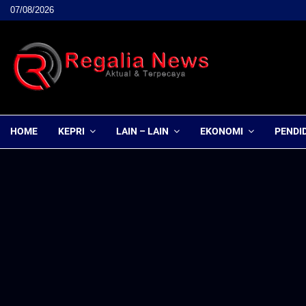
07/08/2026
HOME
KEPRI
LAIN – LAIN
EKONOMI
PENDI