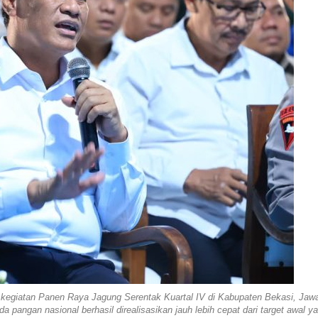
 kegiatan Panen Raya Jagung Serentak Kuartal IV di Kabupaten Bekasi, Jaw
pangan nasional berhasil direalisasikan jauh lebih cepat dari target awal y