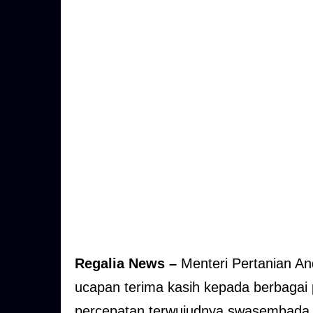
Regalia News –
Menteri Pertanian A
ucapan terima kasih kepada berbagai p
percepatan terwujudnya swasembada 