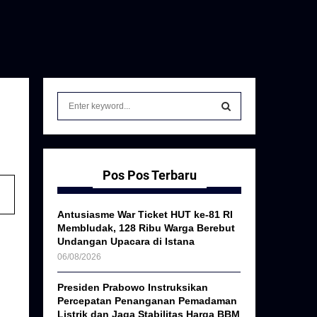
S
e
a
S
r
c
E
h
Pos Pos Terbaru
f
A
o
Antusiasme War Ticket HUT ke-81 RI
r
R
Membludak, 128 Ribu Warga Berebut
:
Undangan Upacara di Istana
C
06/08/2026
H
Presiden Prabowo Instruksikan
Percepatan Penanganan Pemadaman
Listrik dan Jaga Stabilitas Harga BBM