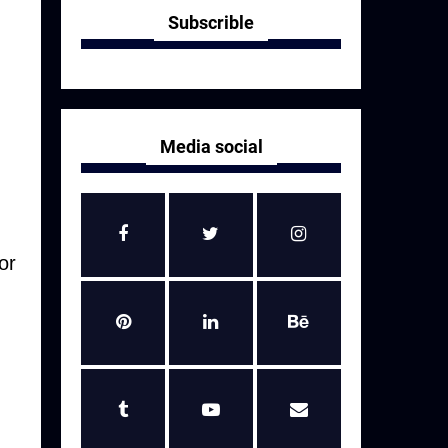
Subscrible
Media social
or