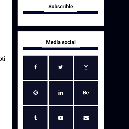
Subscrible
Media social
ti