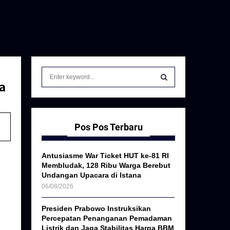
S
e
a
a
S
r
c
E
h
Pos Pos Terbaru
f
A
o
Antusiasme War Ticket HUT ke-81 RI
r
R
Membludak, 128 Ribu Warga Berebut
:
Undangan Upacara di Istana
C
06/08/2026
H
Presiden Prabowo Instruksikan
Percepatan Penanganan Pemadaman
Listrik dan Jaga Stabilitas Harga BBM