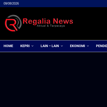
09/08/2026
HOME
KEPRI
LAIN – LAIN
EKONOMI
PENDI