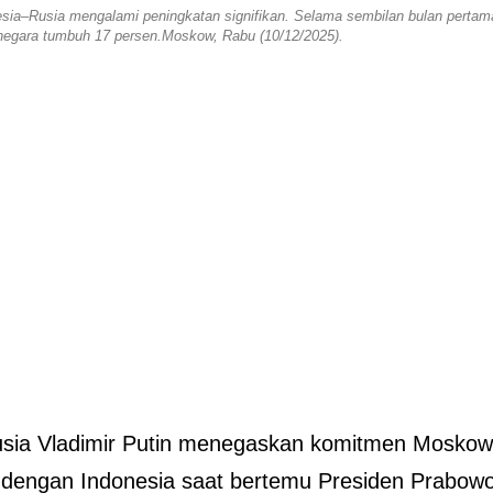
ia–Rusia mengalami peningkatan signifikan. Selama sembilan bulan pertam
 negara tumbuh 17 persen.Moskow, Rabu (10/12/2025).
usia Vladimir Putin menegaskan komitmen Moskow
 dengan Indonesia saat bertemu Presiden Prabow