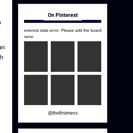
On Pinterest
a
pinterest data error: Please add the board
name
an
uh
@thefirstmess