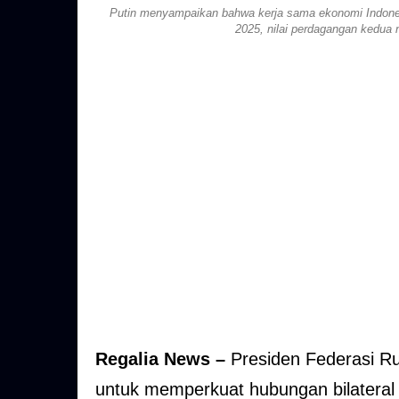
Putin menyampaikan bahwa kerja sama ekonomi Indones
2025, nilai perdagangan kedua
Regalia News –
Presiden Federasi R
untuk memperkuat hubungan bilateral