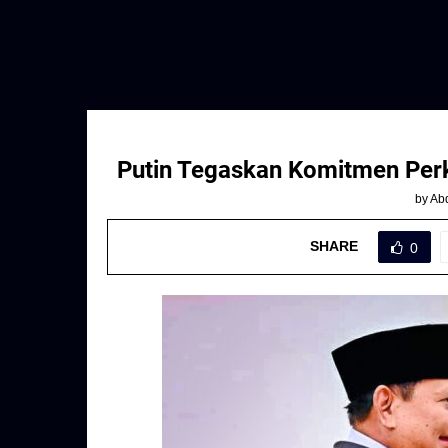
Putin Tegaskan Komitmen Perk
by
Abd
SHARE
0