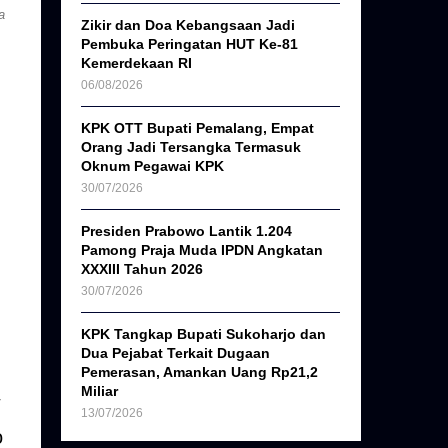
a
Zikir dan Doa Kebangsaan Jadi
Pembuka Peringatan HUT Ke-81
Kemerdekaan RI
06/08/2026
KPK OTT Bupati Pemalang, Empat
Orang Jadi Tersangka Termasuk
Oknum Pegawai KPK
30/07/2026
Presiden Prabowo Lantik 1.204
Pamong Praja Muda IPDN Angkatan
XXXIII Tahun 2026
30/07/2026
KPK Tangkap Bupati Sukoharjo dan
Dua Pejabat Terkait Dugaan
Pemerasan, Amankan Uang Rp21,2
Miliar
13/07/2026
o