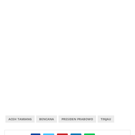
ACEH TAMIANG
BENCANA
PRESIDEN PRABOWO
TINJAU