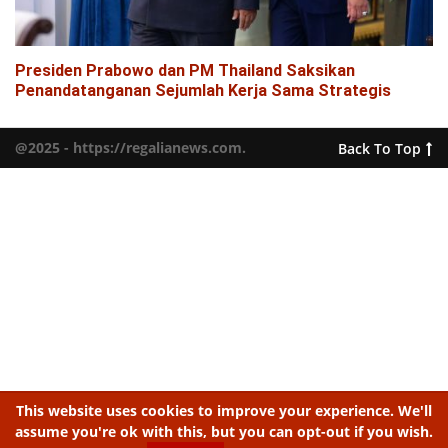
Presiden Prabowo dan PM Thailand Saksikan
Penandatanganan Sejumlah Kerja Sama Strategis
@2025 - https://regalianews.com.
Back To Top
This website uses cookies to improve your experience. We'll
assume you're ok with this, but you can opt-out if you wish.