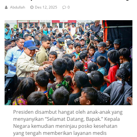
Abdullah
Des 12, 2025
0
Presiden disambut hangat oleh anak-anak yang
menyanyikan “Selamat Datang, Bapak.” Kepala
Negara kemudian meninjau posko kesehatan
yang tengah memberikan layanan medis