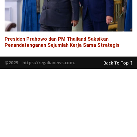
Presiden Prabowo dan PM Thailand Saksikan
Penandatanganan Sejumlah Kerja Sama Strategis
@2025 - https://regalianews.com.
Back To Top