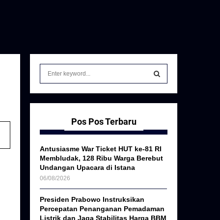
S
e
a
S
r
c
E
h
Pos Pos Terbaru
f
A
o
Antusiasme War Ticket HUT ke-81 RI
r
R
Membludak, 128 Ribu Warga Berebut
:
Undangan Upacara di Istana
C
06/08/2026
H
Presiden Prabowo Instruksikan
Percepatan Penanganan Pemadaman
Listrik dan Jaga Stabilitas Harga BBM