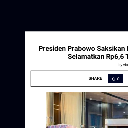
Presiden Prabowo Saksikan 
Selamatkan Rp6,6 T
by
Abd
SHARE
0