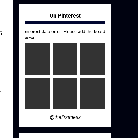
On Pinterest
pinterest data error: Please add the board
5.
name
4
@thefirstmess