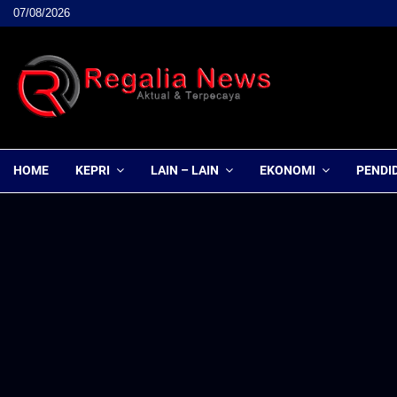
07/08/2026
HOME
KEPRI
LAIN – LAIN
EKONOMI
PENDI