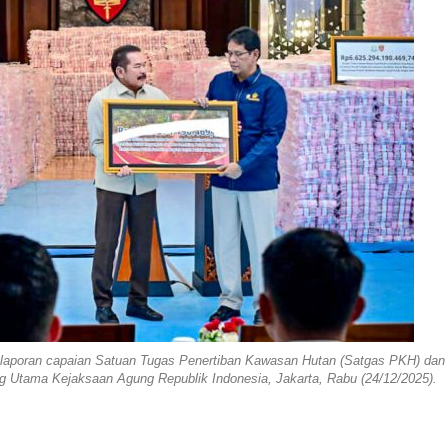
laporan capaian Satuan Tugas Penertiban Kawasan Hutan (Satgas PKH) dan
 Utama Kejaksaan Agung Republik Indonesia, Jakarta, Rabu (24/12/2025).