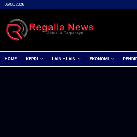
06/08/2026
HOME
KEPRI
LAIN – LAIN
EKONOMI
PENDI