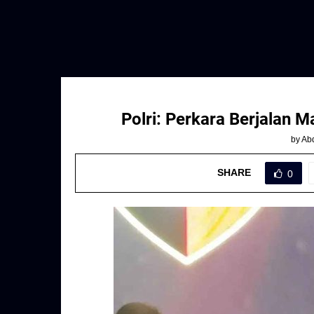
Polri: Perkara Berjalan
by
Abd
SHARE
0