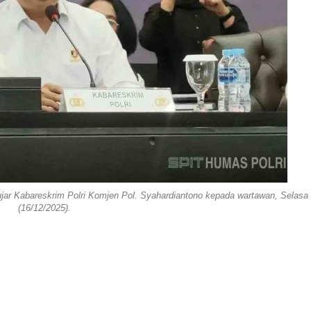
 Kabareskrim Polri Komjen Pol. Syahardiantono kepada wartawan, Selasa
(16/12/2025).