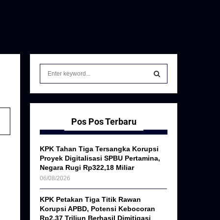
S
e
a
S
r
c
E
h
Pos Pos Terbaru
f
A
o
KPK Tahan Tiga Tersangka Korupsi
r
R
Proyek Digitalisasi SPBU Pertamina,
:
Negara Rugi Rp322,18 Miliar
C
06/08/2026
H
KPK Petakan Tiga Titik Rawan
Korupsi APBD, Potensi Kebocoran
Rp2,37 Triliun Berhasil Dimitigasi