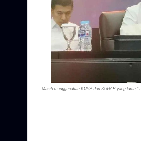
Masih menggunakan KUHP dan KUHAP yang lama,” ujar