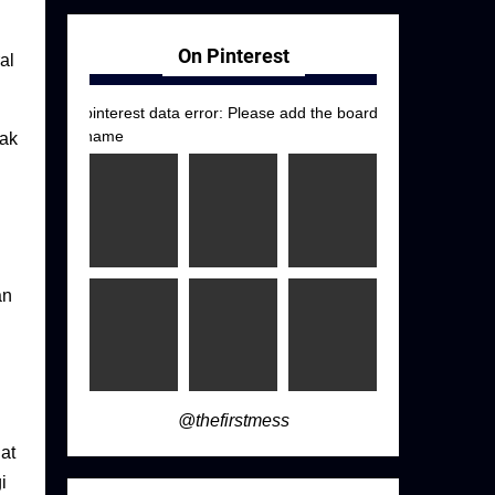
On Pinterest
al
pinterest data error: Please add the board
name
gak
an
@thefirstmess
at
i