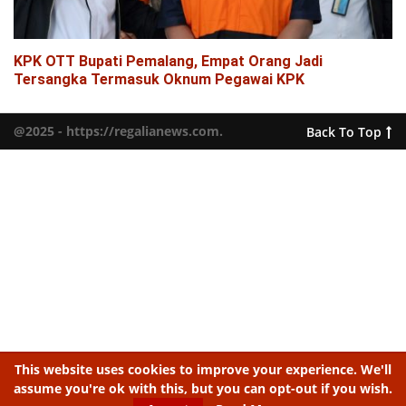
KPK OTT Bupati Pemalang, Empat Orang Jadi
Tersangka Termasuk Oknum Pegawai KPK
@2025 - https://regalianews.com.
Back To Top
This website uses cookies to improve your experience. We'll
assume you're ok with this, but you can opt-out if you wish.