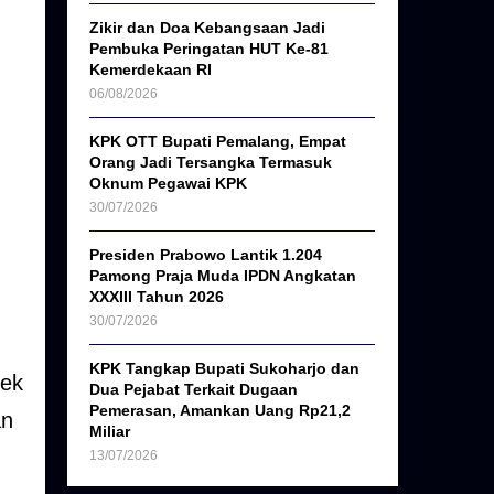
Zikir dan Doa Kebangsaan Jadi
Pembuka Peringatan HUT Ke-81
Kemerdekaan RI
06/08/2026
KPK OTT Bupati Pemalang, Empat
Orang Jadi Tersangka Termasuk
Oknum Pegawai KPK
30/07/2026
Presiden Prabowo Lantik 1.204
Pamong Praja Muda IPDN Angkatan
XXXIII Tahun 2026
30/07/2026
KPK Tangkap Bupati Sukoharjo dan
cek
Dua Pejabat Terkait Dugaan
Pemerasan, Amankan Uang Rp21,2
an
Miliar
13/07/2026