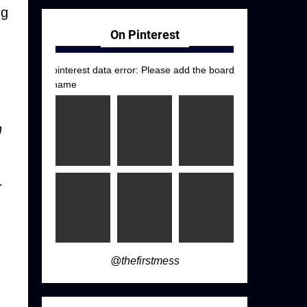
ng
On Pinterest
pinterest data error: Please add the board
name
n
r
@thefirstmess