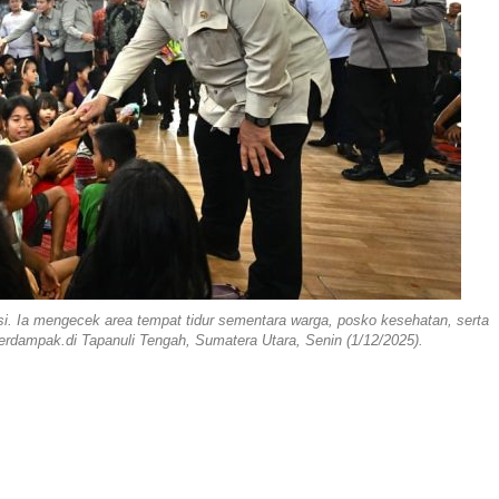
gsi. Ia mengecek area tempat tidur sementara warga, posko kesehatan, serta
erdampak.di Tapanuli Tengah, Sumatera Utara, Senin (1/12/2025).