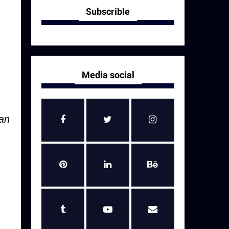
Subscrible
Media social
ian