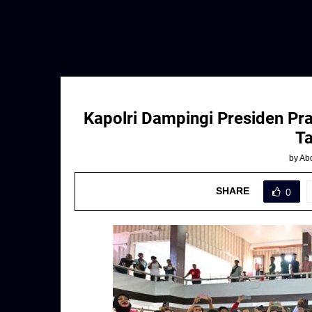
Kapolri Dampingi Presiden Pr
Ta
by
Abd
SHARE
0