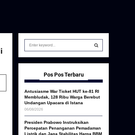
S
e
i
a
S
r
c
E
h
Pos Pos Terbaru
f
A
o
Antusiasme War Ticket HUT ke-81 RI
r
R
Membludak, 128 Ribu Warga Berebut
:
Undangan Upacara di Istana
C
06/08/2026
H
Presiden Prabowo Instruksikan
Percepatan Penanganan Pemadaman
Listrik dan Jaga Stabilitas Harga BBM