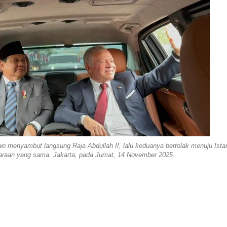
 menyambut langsung Raja Abdullah II, lalu keduanya bertolak menuju Ista
aan yang sama. Jakarta, pada Jumat, 14 November 2025.