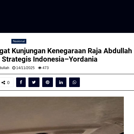
Nasional
t Kunjungan Kenegaraan Raja Abdullah I
 Strategis Indonesia–Yordania
ullah
14/11/2025
473
0