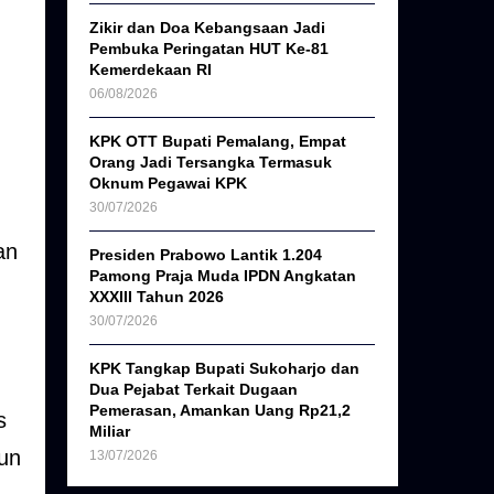
Zikir dan Doa Kebangsaan Jadi
Pembuka Peringatan HUT Ke-81
Kemerdekaan RI
06/08/2026
KPK OTT Bupati Pemalang, Empat
Orang Jadi Tersangka Termasuk
Oknum Pegawai KPK
30/07/2026
an
Presiden Prabowo Lantik 1.204
Pamong Praja Muda IPDN Angkatan
XXXIII Tahun 2026
30/07/2026
KPK Tangkap Bupati Sukoharjo dan
Dua Pejabat Terkait Dugaan
Pemerasan, Amankan Uang Rp21,2
s
Miliar
hun
13/07/2026