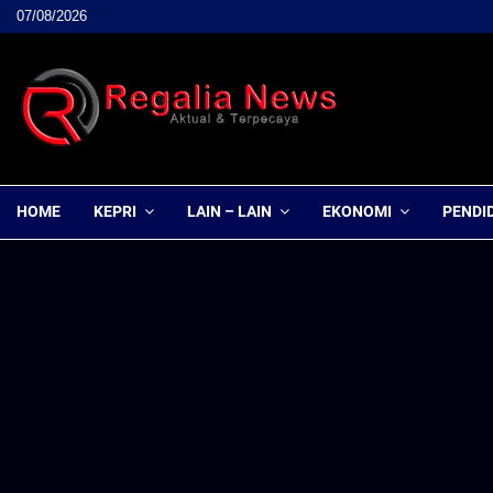
07/08/2026
HOME
KEPRI
LAIN – LAIN
EKONOMI
PENDI