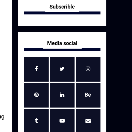
Subscrible
Media social
ng