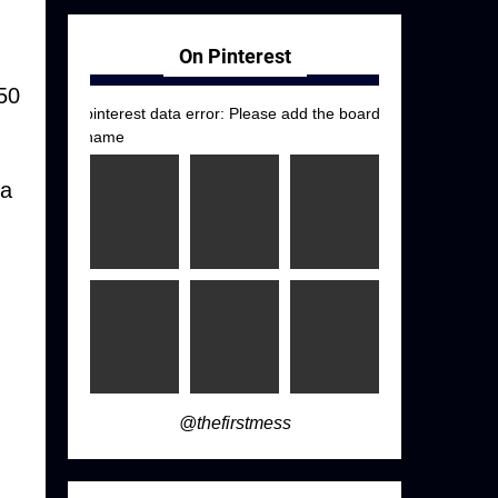
On Pinterest
50
pinterest data error: Please add the board
name
ra
@thefirstmess