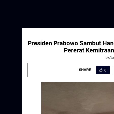
Presiden Prabowo Sambut Hanga
Pererat Kemitraan
by
Abd
SHARE
0