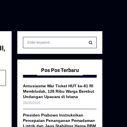
S
e
I,
a
S
r
c
E
h
Pos Pos Terbaru
f
A
o
Antusiasme War Ticket HUT ke-81 RI
r
R
Membludak, 128 Ribu Warga Berebut
:
Undangan Upacara di Istana
C
06/08/2026
H
Presiden Prabowo Instruksikan
Percepatan Penanganan Pemadaman
Listrik dan Jaga Stabilitas Harga BBM