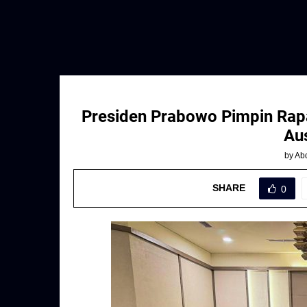
Presiden Prabowo Pimpin Rapa
Au
by
Abd
SHARE
0