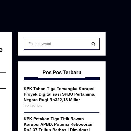
S
e
e
a
S
r
c
E
h
Pos Pos Terbaru
f
A
o
KPK Tahan Tiga Tersangka Korupsi
r
R
Proyek Digitalisasi SPBU Pertamina,
:
Negara Rugi Rp322,18 Miliar
C
06/08/2026
H
KPK Petakan Tiga Titik Rawan
Korupsi APBD, Potensi Kebocoran
Rp2,37 Triliun Berhasil Dimitigasi