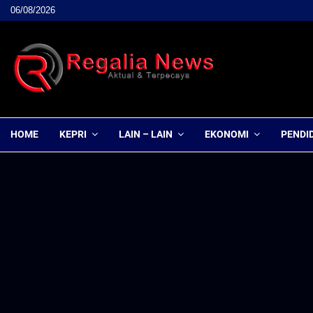
06/08/2026
HOME
KEPRI
LAIN – LAIN
EKONOMI
PENDI