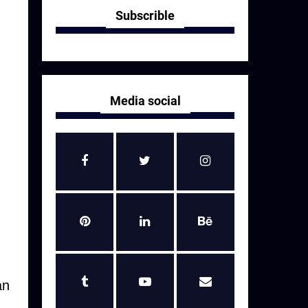
Subscrible
Media social
an