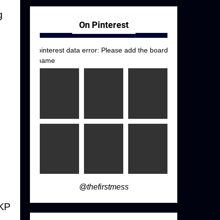
g
On Pinterest
pinterest data error: Please add the board
name
@thefirstmess
PKP