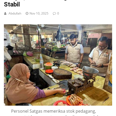
Stabil
Abdullah
Nov 10, 2025
0
Personel Satgas memeriksa stok pedagang,