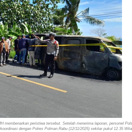
H membenarkan peristiwa tersebut. Setelah menerima laporan, personel Pol
oordinasi dengan Polres Polman.Rabu (12/11/2025) sekitar pukul 12.35 Wita