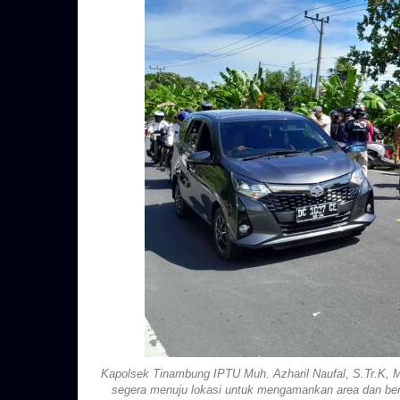
Kapolsek Tinambung IPTU Muh. Azharil Naufal, S.Tr.K, M
segera menuju lokasi untuk mengamankan area dan berk