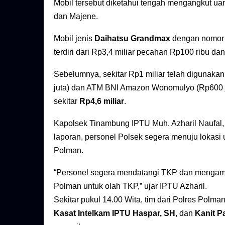
Mobil tersebut diketahui tengah mengangkut ua
dan Majene.
Mobil jenis
Daihatsu Grandmax
dengan nomor 
terdiri dari Rp3,4 miliar pecahan Rp100 ribu da
Sebelumnya, sekitar Rp1 miliar telah digunaka
juta) dan ATM BNI Amazon Wonomulyo (Rp600 ju
sekitar
Rp4,6 miliar
.
Kapolsek Tinambung IPTU Muh. Azharil Naufal,
laporan, personel Polsek segera menuju lokas
Polman.
“Personel segera mendatangi TKP dan mengama
Polman untuk olah TKP,” ujar IPTU Azharil.
Sekitar pukul 14.00 Wita, tim dari Polres Polm
Kasat Intelkam IPTU Haspar, SH
, dan
Kanit P