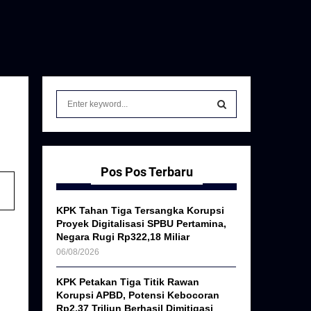
S
e
a
S
r
c
E
h
Pos Pos Terbaru
f
A
o
KPK Tahan Tiga Tersangka Korupsi
r
R
Proyek Digitalisasi SPBU Pertamina,
:
Negara Rugi Rp322,18 Miliar
C
06/08/2026
H
KPK Petakan Tiga Titik Rawan
Korupsi APBD, Potensi Kebocoran
Rp2,37 Triliun Berhasil Dimitigasi