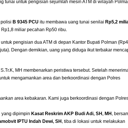
ng tunai untuk pengisian sejumlah mesin ATM di wilayah Polm
polisi
B 9345 PCU
itu membawa uang tunai senilai
Rp5,2 mili
n Rp1,8 miliar pecahan Rp50 ribu.
n untuk pengisian dua ATM di depan Kantor Bupati Polman (Rp
ta). Dengan demikian, uang yang diduga ikut terbakar menca
 S.Tr.K, MH membenarkan peristiwa tersebut. Setelah menerim
i untuk mengamankan area dan berkoordinasi dengan Polres
nkan area kebakaran. Kami juga berkoordinasi dengan Polre
an yang dipimpin
Kasat Reskrim AKP Budi Adi, SH, MH
, bersa
amobvit IPTU Indah Dewi, SH
, tiba di lokasi untuk melakukan