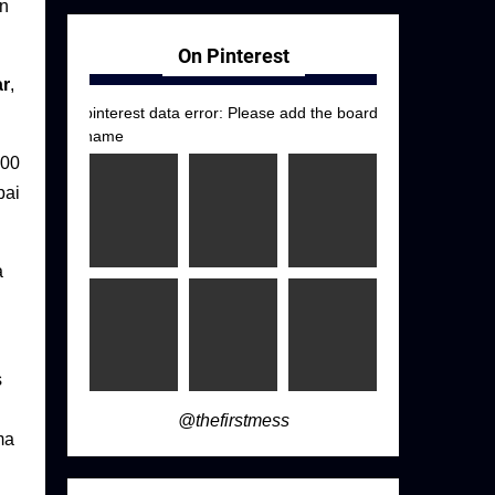
an
On Pinterest
ar
,
pinterest data error: Please add the board
name
400
pai
a
s
@thefirstmess
ma