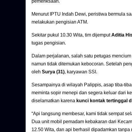
pemeriksaan.
Menurut IPTU Indah Dewi, peristiwa bermula s
melakukan pengisian ATM.
Sekitar pukul 10.30 Wita, tim dijemput
Aditia H
tugas pengisian.
Dalam perjalanan, salah satu petugas mencium 
namun tidak ditemukan kebocoran. Setelah pen
oleh
Surya (31)
, karyawan SSI.
Sesampainya di wilayah Palippis, asap tiba-tiba
meminta sopir menepi dan segera keluar dari k
diselamatkan karena
kunci kontak tertinggal 
“Api langsung membesar, kami tidak sempat sela
Dua unit mobil pemadam kebakaran dari Kecama
12.50 Wita, dan api berhasil dipadamkan tanpa