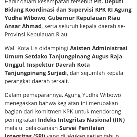
Hadir dalam kesempatan tersebut
Plt. Deputi
Bidang Koordinasi dan Supervisi KPK RI Agung
Yudha Wibowo
,
Gubernur Kepulauan Riau
Ansar Ahmad
, serta seluruh kepala daerah se-
Provinsi Kepulauan Riau.
Wali Kota Lis didampingi
Asisten Administrasi
Umum Setdako Tanjungpinang Augus Raja
Unggul
,
Inspektur Daerah Kota
Tanjungpinang Surjadi
, dan sejumlah kepala
perangkat daerah terkait.
Dalam pemaparannya, Agung Yudha Wibowo
menegaskan bahwa kegiatan ini merupakan
bagian dari komitmen KPK untuk mendorong
peningkatan
Indeks Integritas Nasional (IIN)
melalui pelaksanaan
Survei Penilaian
Integritas (SPI)
yang dilakukan setiap tahun