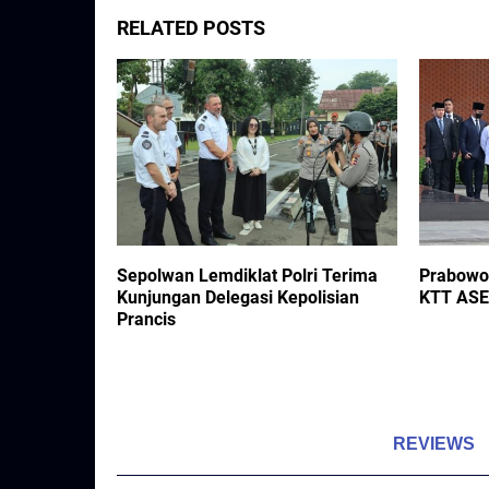
RELATED POSTS
ankan
Sepolwan Lemdiklat Polri Terima
Prabowo 
eberpihakan
Kunjungan Delegasi Kepolisian
KTT ASE
t
Prancis
REVIEWS