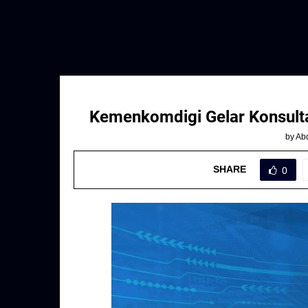
Kemenkomdigi Gelar Konsult
by
Abd
SHARE
0