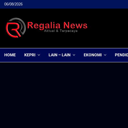
06/08/2026
HOME
KEPRI
LAIN – LAIN
EKONOMI
PENDI