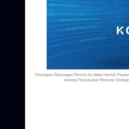
Penetapan Rancangan Renstra ke dalam bentuk Peratur
tentang Penyusunan Rencana Strategi