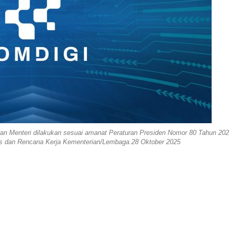
an Menteri dilakukan sesuai amanat Peraturan Presiden Nomor 80 Tahun 20
s dan Rencana Kerja Kementerian/Lembaga.28 Oktober 2025