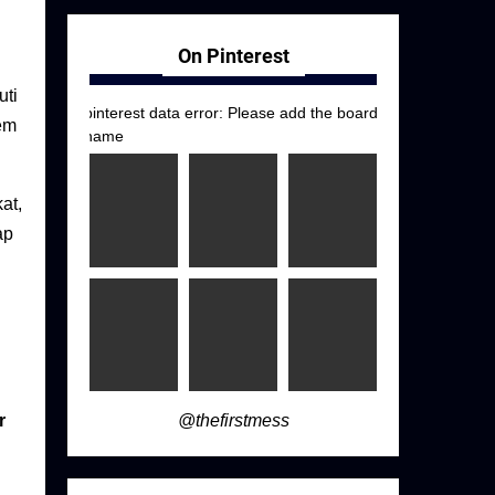
On Pinterest
uti
pinterest data error: Please add the board
tem
name
at,
ap
@thefirstmess
r