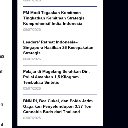
08/07/2026
PM Modi Tegaskan Komitmen
Tingkatkan Kemitraan Strategis
Komprehensif India-Indonesia
08/07/2026
Leaders’ Retreat Indonesia–
Singapura Hasilkan 26 Kesepakatan
Strategis
as
06/07/2026
f.
Pelajar di Magelang Serahkan Diri,
Polisi Amankan 1,5 Kilogram
Tembakau Sintetis
03/07/2026
BNN RI, Bea Cukai, dan Polda Jatim
en
Gagalkan Penyelundupan 3,37 Ton
Cannabis Buds dari Thailand
03/07/2026
al