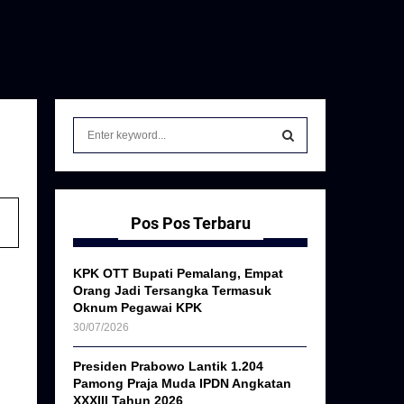
S
e
a
S
r
c
E
h
Pos Pos Terbaru
f
A
o
KPK OTT Bupati Pemalang, Empat
r
R
Orang Jadi Tersangka Termasuk
:
Oknum Pegawai KPK
C
30/07/2026
H
Presiden Prabowo Lantik 1.204
Pamong Praja Muda IPDN Angkatan
XXXIII Tahun 2026