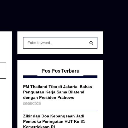
S
e
a
S
r
c
E
h
Pos Pos Terbaru
f
A
o
PM Thailand Tiba di Jakarta, Bahas
r
R
Penguatan Kerja Sama Bilateral
:
dengan Presiden Prabowo
C
06/08/2026
H
Zikir dan Doa Kebangsaan Jadi
Pembuka Peringatan HUT Ke-81
Kemerdekaan RI