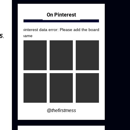
On Pinterest
pinterest data error: Please add the board
5
.
name
@thefirstmess