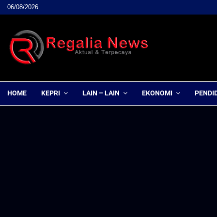
06/08/2026
HOME
KEPRI
LAIN – LAIN
EKONOMI
PENDI