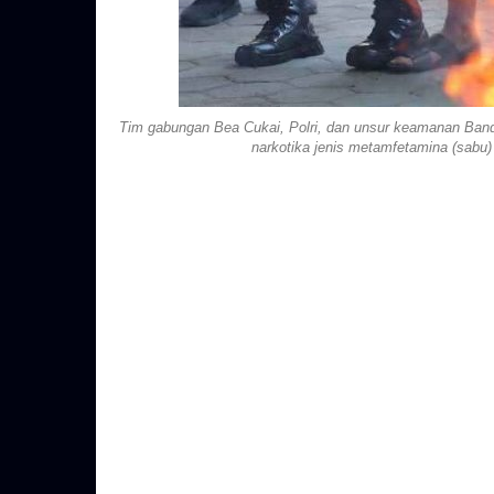
Tim gabungan Bea Cukai, Polri, dan unsur keamanan Band
narkotika jenis metamfetamina (sabu)