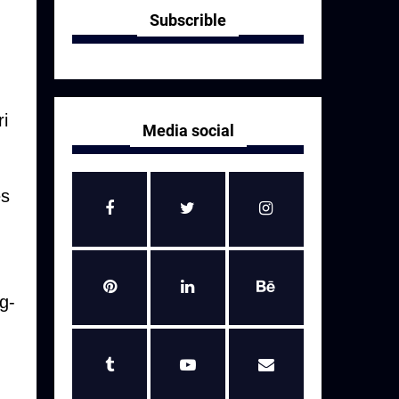
Subscrible
ri
Media social
es
g-