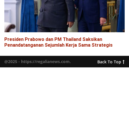
Presiden Prabowo dan PM Thailand Saksikan
Penandatanganan Sejumlah Kerja Sama Strategis
@2025 - https://regalianews.com.
Back To Top