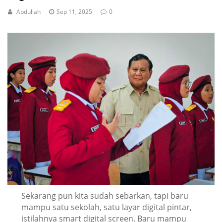
Abdullah
Sep 11, 2025
0
Sekarang pun kita sudah sebarkan, tapi baru
mampu satu sekolah, satu layar digital pintar,
istilahnya smart digital screen. Baru mampu