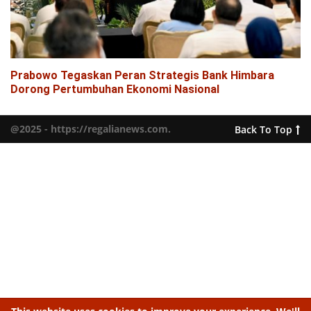
Prabowo Tegaskan Peran Strategis Bank Himbara
Dorong Pertumbuhan Ekonomi Nasional
@2025 - https://regalianews.com.
Back To Top