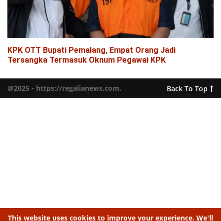
KPK OTT Bupati Pemalang, Empat Orang Jadi
Tersangka Termasuk Oknum Pegawai KPK
@2025 - https://regalianews.com.
Back To Top
This website uses cookies to improve your experience. We'll