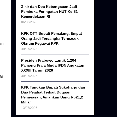
Zikir dan Doa Kebangsaan Jadi
Pembuka Peringatan HUT Ke-81
Kemerdekaan RI
06/08/2026
KPK OTT Bupati Pemalang, Empat
Orang Jadi Tersangka Termasuk
Oknum Pegawai KPK
an
30/07/2026
Presiden Prabowo Lantik 1.204
Pamong Praja Muda IPDN Angkatan
XXXIII Tahun 2026
ai
30/07/2026
KPK Tangkap Bupati Sukoharjo dan
Dua Pejabat Terkait Dugaan
i
Pemerasan, Amankan Uang Rp21,2
Miliar
13/07/2026