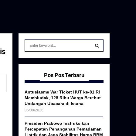
S
e
is
a
S
r
c
E
h
Pos Pos Terbaru
f
A
o
Antusiasme War Ticket HUT ke-81 RI
r
R
Membludak, 128 Ribu Warga Berebut
:
Undangan Upacara di Istana
C
06/08/2026
H
Presiden Prabowo Instruksikan
Percepatan Penanganan Pemadaman
Listrik dan Jaga Stabilitas Harga BBM