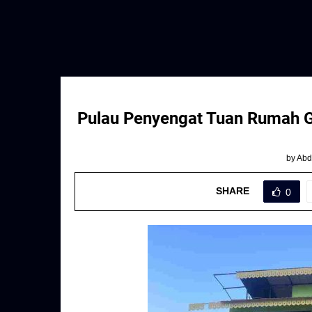
Pulau Penyengat Tuan Rumah G
by
Abd
SHARE
0