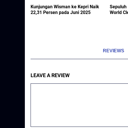
n Malam
Kunjungan Wisman ke Kepri Naik
Sepuluh 
engan Artis
22,31 Persen pada Juni 2025
World Cl
pon Makanan
REVIEWS
LEAVE A REVIEW