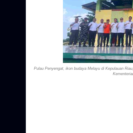
Pulau Penyengat, ikon budaya Melayu di Kepulauan Riau
Kementerian