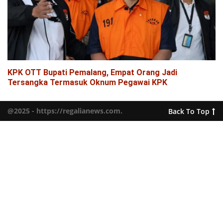
KPK OTT Bupati Pemalang, Empat Orang Jadi
Tersangka Termasuk Oknum Pegawai KPK
@2025 - https://regalianews.com.
Back To Top