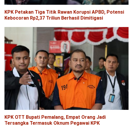
KPK Petakan Tiga Titik Rawan Korupsi APBD, Potensi
Kebocoran Rp2,37 Triliun Berhasil Dimitigasi
KPK OTT Bupati Pemalang, Empat Orang Jadi
Tersangka Termasuk Oknum Pegawai KPK