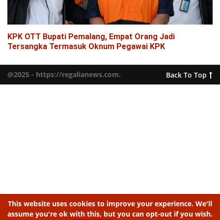
KPK OTT Bupati Pemalang, Empat Orang Jadi
Tersangka Termasuk Oknum Pegawai KPK
@2025 - https://regalianews.com.
Back To Top
This website uses cookies to improve your experience. We'll
assume you're ok with this, but you can opt-out if you wish.