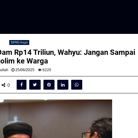
DPRD Kepri
Dam Rp14 Triliun, Wahyu: Jangan Sampai
olim ke Warga
ullah
25/06/2025
6220
0