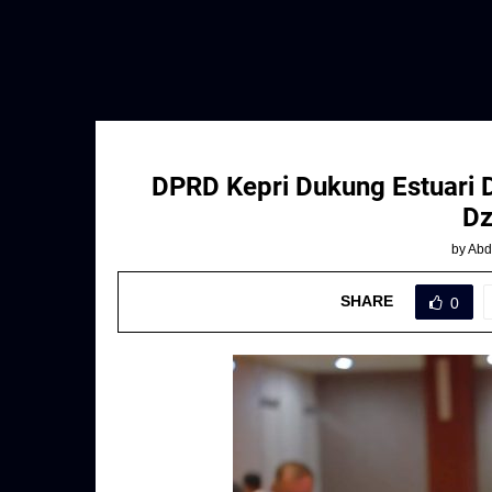
DPRD Kepri Dukung Estuari 
Dz
by
Abd
SHARE
0