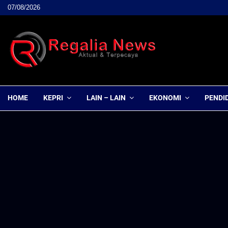
07/08/2026
HOME
KEPRI
LAIN – LAIN
EKONOMI
PENDI