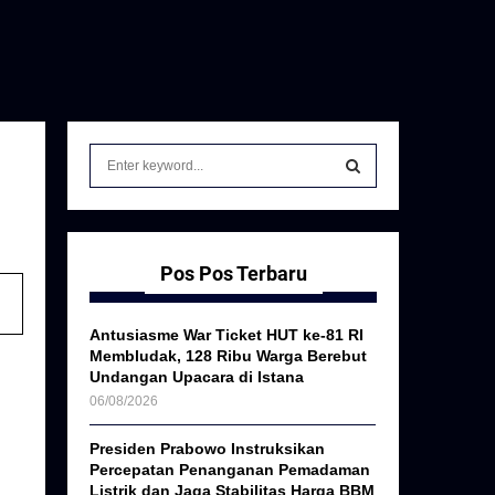
S
e
a
S
r
c
E
h
Pos Pos Terbaru
f
A
o
Antusiasme War Ticket HUT ke-81 RI
r
R
Membludak, 128 Ribu Warga Berebut
:
Undangan Upacara di Istana
C
06/08/2026
H
Presiden Prabowo Instruksikan
Percepatan Penanganan Pemadaman
Listrik dan Jaga Stabilitas Harga BBM