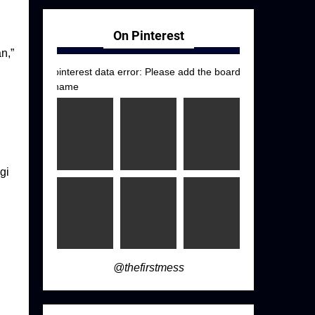
On Pinterest
n,”
pinterest data error: Please add the board
name
gi
@thefirstmess