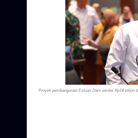
Proyek pembangunan Estuari Dam senilai Rp14 triliun 