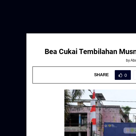
Bea Cukai Tembilahan Musna
by
Abd
SHARE
0