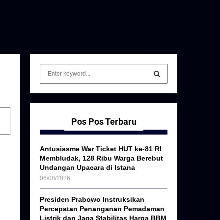
S
e
a
S
r
c
E
h
Pos Pos Terbaru
f
A
o
Antusiasme War Ticket HUT ke-81 RI
r
R
Membludak, 128 Ribu Warga Berebut
:
Undangan Upacara di Istana
C
06/08/2026
H
Presiden Prabowo Instruksikan
Percepatan Penanganan Pemadaman
Listrik dan Jaga Stabilitas Harga BBM