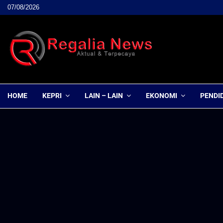
07/08/2026
HOME
KEPRI
LAIN – LAIN
EKONOMI
PENDI