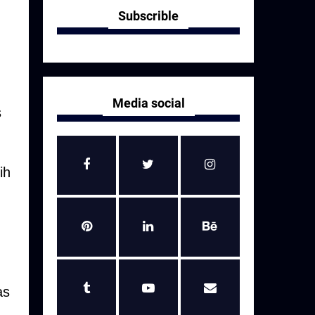
Subscrible
Media social
s
ih
as