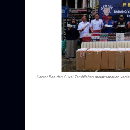
Kantor Bea dan Cukai Tembilahan melaksanakan kegiata