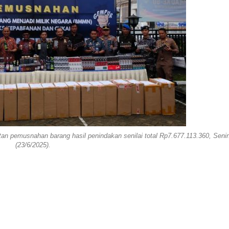
n pemusnahan barang hasil penindakan senilai total Rp7.677.113.360, Seni
(23/6/2025).