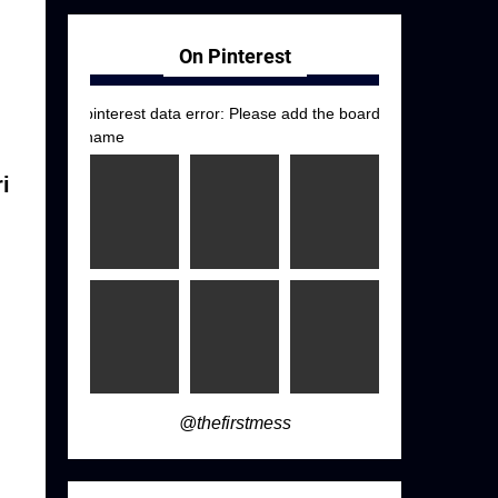
On Pinterest
pinterest data error: Please add the board
name
i
@thefirstmess